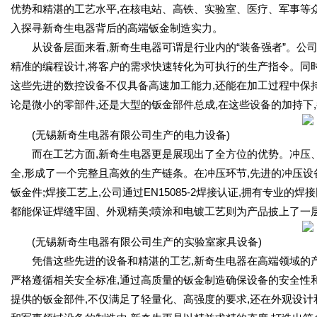
优势和精湛的工艺水平,在核电站、高铁、实验室、医疗、军事等众
入探寻新奇生电器背后的高端钣金制造实力。
从设备层面来看,新奇生电器可谓是行业内的“装备强者”。公
精准的编程设计,将客户的需求快速转化为可执行的生产指令。同时
这些先进的数控设备不仅具备高速加工能力,还能在加工过程中保
论是微小的零部件,还是大型的钣金部件总成,在这些设备的加持下
(无锡新奇生电器有限公司生产的电力设备)
而在工艺方面,新奇生电器更是展现出了全方位的优势。冲压
全,形成了一个完整且高效的生产链条。在冲压环节,先进的冲压设
钣金件;焊接工艺上,公司通过EN15085-2焊接认证,拥有专业
都能保证焊缝牢固、外观精美;喷涂和电镀工艺则为产品披上了一层
(无锡新奇生电器有限公司生产的实验室家具设备)
凭借这些先进的设备和精湛的工艺,新奇生电器在高端领域的
严格遵循相关安全标准,通过高质量的钣金制造确保设备的安全性和
提供的钣金部件,不仅满足了轻量化、高强度的要求,还在外观设计